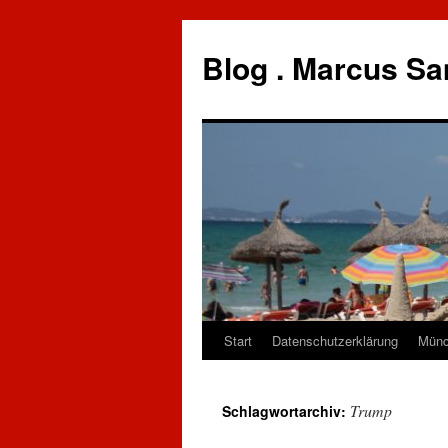
Zum
Inhalt
Blog . Marcus Sa
springen
Start
Datenschutzerklärung
Münc
Trump
Schlagwortarchiv: