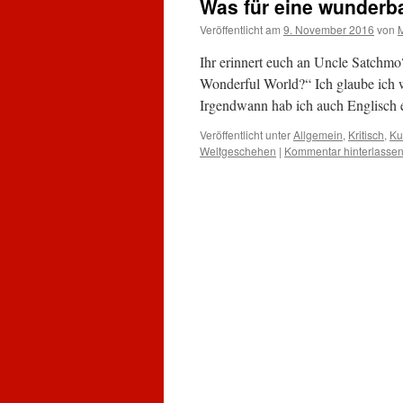
Was für eine wunderb
Veröffentlicht am
9. November 2016
von
Ihr erinnert euch an Uncle Satchmo
Wonderful World?“ Ich glaube ich wa
Irgendwann hab ich auch Englisch
Veröffentlicht unter
Allgemein
,
Kritisch
,
Ku
Weltgeschehen
|
Kommentar hinterlasse