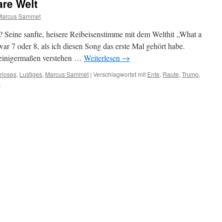
are Welt
Marcus Sammet
? Seine sanfte, heisere Reibeisenstimme mit dem Welthit „What a
r 7 oder 8, als ich diesen Song das erste Mal gehört habe.
 einigermaßen verstehen …
Weiterlesen
→
rioses
,
Lustiges
,
Marcus Sammet
|
Verschlagwortet mit
Ente
,
Raute
,
Trump
,
n