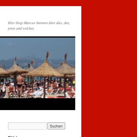
Hier blogt Marcus Sammet über dies, das,
jenes und welches.