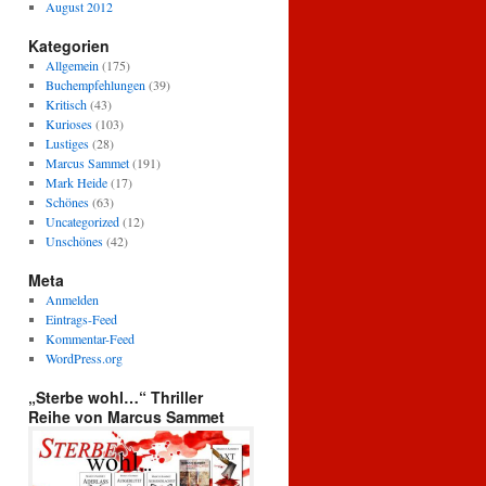
August 2012
Kategorien
Allgemein
(175)
Buchempfehlungen
(39)
Kritisch
(43)
Kurioses
(103)
Lustiges
(28)
Marcus Sammet
(191)
Mark Heide
(17)
Schönes
(63)
Uncategorized
(12)
Unschönes
(42)
Meta
Anmelden
Eintrags-Feed
Kommentar-Feed
WordPress.org
„Sterbe wohl…“ Thriller
Reihe von Marcus Sammet