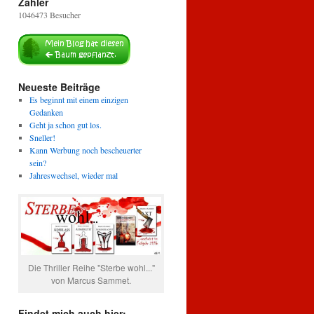
Zähler
1046473
Besucher
Neueste Beiträge
Es beginnt mit einem einzigen
Gedanken
Geht ja schon gut los.
Sneller!
Kann Werbung noch bescheuerter
sein?
Jahreswechsel, wieder mal
Die Thriller Reihe "Sterbe wohl..."
von Marcus Sammet.
Findet mich auch hier: