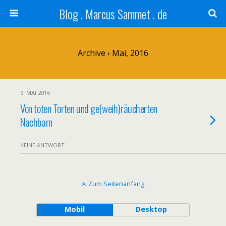
Blog . Marcus Sammet . de
Archive › Mai, 2016
9. MAI 2016
Von toten Torten und ge(weih)räucherten
Nachbarn
KEINE ANTWORT
Zum Seitenanfang
Mobil
Desktop