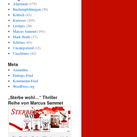
Allgemein
(175)
Buchempfehlungen
(39)
Kritisch
(43)
Kurioses
(103)
Lustiges
(28)
Marcus Sammet
(191)
Mark Heide
(17)
Schönes
(63)
Uncategorized
(12)
Unschönes
(42)
Meta
Anmelden
Eintrags-Feed
Kommentar-Feed
WordPress.org
„Sterbe wohl…“ Thriller
Reihe von Marcus Sammet