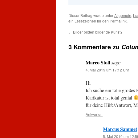
Dieser Beitrag wurde unter
Allgemein
,
Lu
ein Lesezeichen für den
Permalink
.
←
Bilder bilden bildende Kunst?
3 Kommentare zu
Colu
Marco Stoll
sagt:
4. Mai 2019 um 17:12 Uhr
Hi
Ich suche ein tolle große
Karikatur ist total genial
für deine Hilfe/Antwort, M
Antworten
Marcus Sammet
5. Mai 2019 um 12:5