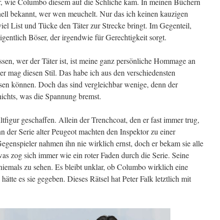
r, wie Columbo diesem auf die Schliche kam. In meinen Büchern
schnell bekannt, wer wen meuchelt. Nur das ich keinen kauzigen
viel List und Tücke den Täter zur Strecke bringt. Im Gegenteil,
gentlich Böser, der irgendwie für Gerechtigkeit sorgt.
en, wer der Täter ist, ist meine ganz persönliche Hommage an
er mag diesen Stil. Das habe ich aus den verschiedensten
sen können. Doch das sind vergleichbar wenige, denn der
nichts, was die Spannung bremst.
tfigur geschaffen. Allein der Trenchcoat, den er fast immer trug,
n der Serie alter Peugeot machten den Inspektor zu einer
Gegenspieler nahmen ihn nie wirklich ernst, doch er bekam sie alle
as zog sich immer wie ein roter Faden durch die Serie. Seine
niemals zu sehen. Es bleibt unklar, ob Columbo wirklich eine
 hätte es sie gegeben. Dieses Rätsel hat Peter Falk letztlich mit