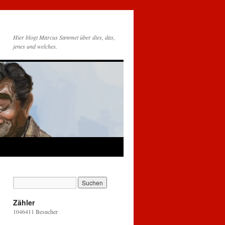
Hier blogt Marcus Sammet über dies, das,
jenes und welches.
Zähler
1046411
Besucher