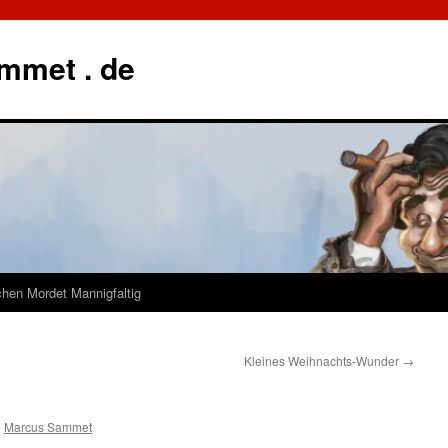
mmet . de
hen Mordet Mannigfaltig
Kleines Weihnachts-Wunder
→
n
Marcus Sammet