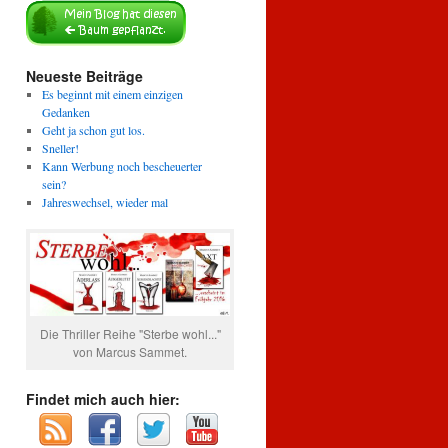
Neueste Beiträge
Es beginnt mit einem einzigen
Gedanken
Geht ja schon gut los.
Sneller!
Kann Werbung noch bescheuerter
sein?
Jahreswechsel, wieder mal
Die Thriller Reihe "Sterbe wohl..."
von Marcus Sammet.
Findet mich auch hier: